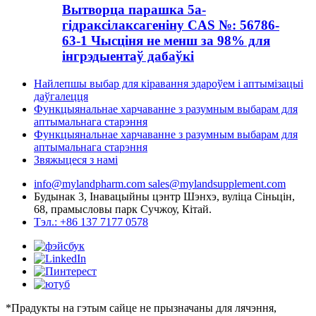
Вытворца парашка 5a-
гідраксілаксагеніну CAS №: 56786-
63-1 Чысціня не менш за 98% для
інгрэдыентаў дабаўкі
Найлепшы выбар для кіравання здароўем і аптымізацыі
даўгалецця
Функцыянальнае харчаванне з разумным выбарам для
аптымальнага старэння
Функцыянальнае харчаванне з разумным выбарам для
аптымальнага старэння
Звяжыцеся з намі
info@mylandpharm.com
sales@mylandsupplement.com
Будынак 3, Інавацыйны цэнтр Шэнхэ, вуліца Сіньцін,
68, прамысловы парк Сучжоу, Кітай.
Тэл.: +86 137 7177 0578
*Прадукты на гэтым сайце не прызначаны для лячэння,