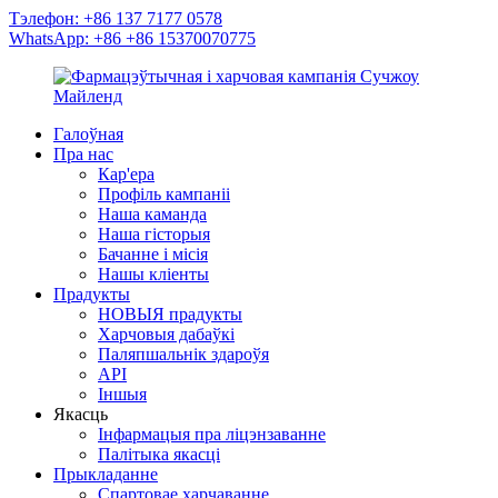
Тэлефон: +86 137 7177 0578
WhatsApp: +86 +86 15370070775
Галоўная
Пра нас
Кар'ера
Профіль кампаніі
Наша каманда
Наша гісторыя
Бачанне і місія
Нашы кліенты
Прадукты
НОВЫЯ прадукты
Харчовыя дабаўкі
Паляпшальнік здароўя
API
Іншыя
Якасць
Інфармацыя пра ліцэнзаванне
Палітыка якасці
Прыкладанне
Спартовае харчаванне