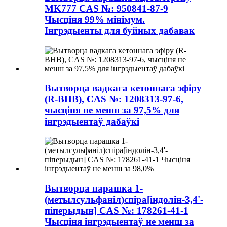
MK777 CAS №: 950841-87-9
Чысціня 99% мінімум.
Інгрэдыенты для буйных дабавак
Вытворца вадкага кетоннага эфіру
(R-BHB), CAS №: 1208313-97-6,
чысціня не менш за 97,5% для
інгрэдыентаў дабаўкі
Вытворца парашка 1-
(метылсульфаніл)спіра[індолін-3,4'-
піперыдын] CAS №: 178261-41-1
Чысціня інгрэдыентаў не менш за