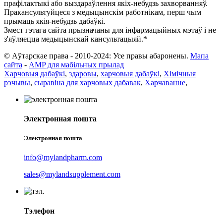
прафілактыкі або выздараўлення якіх-небудзь захворванняў.
Пракансультуйцеся з медыцынскім работнікам, перш чым
прымаць якія-небудзь дабаўкі.
Змест гэтага сайта прызначаны для інфармацыйных мэтаў і не
з'яўляецца медыцынскай кансультацыяй.*
© Аўтарскае права - 2010-2024: Усе правы абаронены.
Мапа
сайта
-
AMP для мабільных прылад
Харчовыя дабаўкі
,
здаровы
,
харчовыя дабаўкі
,
Хімічныя
рэчывы
,
сыравіна для харчовых дабавак
,
Харчаванне
,
Электронная пошта
Электронная пошта
info@mylandpharm.com
sales@mylandsupplement.com
Тэлефон