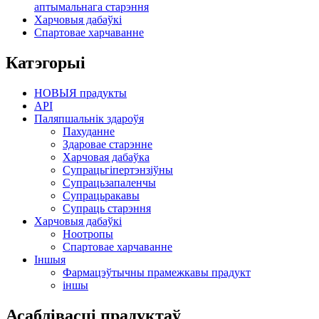
аптымальнага старэння
Харчовыя дабаўкі
Спартовае харчаванне
Катэгорыі
НОВЫЯ прадукты
API
Паляпшальнік здароўя
Пахуданне
Здаровае старэнне
Харчовая дабаўка
Супрацьгіпертэнзіўны
Супрацьзапаленчы
Супрацьракавы
Супраць старэння
Харчовыя дабаўкі
Ноотропы
Спартовае харчаванне
Іншыя
Фармацэўтычны прамежкавы прадукт
іншы
Асаблівасці прадуктаў