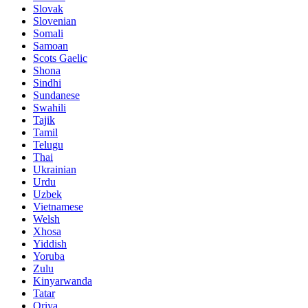
Slovak
Slovenian
Somali
Samoan
Scots Gaelic
Shona
Sindhi
Sundanese
Swahili
Tajik
Tamil
Telugu
Thai
Ukrainian
Urdu
Uzbek
Vietnamese
Welsh
Xhosa
Yiddish
Yoruba
Zulu
Kinyarwanda
Tatar
Oriya