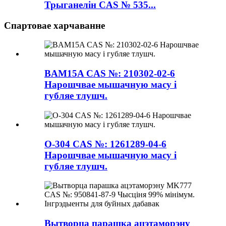
Трыганелін CAS № 535...
Спартовае харчаванне
BAM15A CAS №: 210302-02-6
Нарошчвае мышачную масу і
губляе тлушч.
O-304 CAS №: 1261289-04-6
Нарошчвае мышачную масу і
губляе тлушч.
Вытворца парашка ацэтаморэну