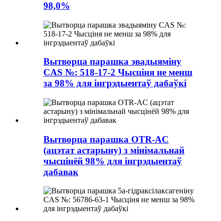
98,0%
Вытворца парашка эвадыяміну
CAS №: 518-17-2 Чысціня не менш
за 98% для інгрэдыентаў дабаўкі
Вытворца парашка OTR-AC
(ацэтат астарыну) з мінімальнай
чысцінёй 98% для інгрэдыентаў
дабавак