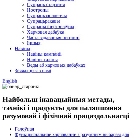
Супраць старэння
Ноотропы
Супрацьзапаленчы
Супрацьракавы
Супрацьгіпертэнзіўны
Харчовая дабаўка
Часта задаваныя пытанні
Іншыя
Навіны
Навіны кампаніі
Навіны галіны
Веды аб харчовых дабаўках
Звяжыцеся з намі
English
Найбольш інавацыйныя метады,
тэхнікі і прадукты для паляпшэння
разумовай і фізічнай працаздольнасці
Галоўная
Функцыянальнае харчаванне з разумным выбарам для