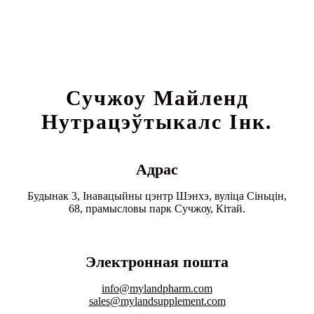
Сучжоу Майленд
Нутрацэўтыкалс Інк.
Адрас
Будынак 3, Інавацыйны цэнтр Шэнхэ, вуліца Сіньцін,
68, прамысловы парк Сучжоу, Кітай.
Электронная пошта
info@mylandpharm.com
sales@mylandsupplement.com