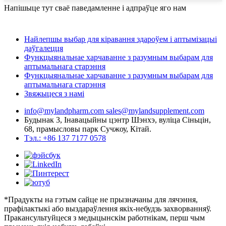
Напішыце тут сваё паведамленне і адпраўце яго нам
Найлепшы выбар для кіравання здароўем і аптымізацыі
даўгалецця
Функцыянальнае харчаванне з разумным выбарам для
аптымальнага старэння
Функцыянальнае харчаванне з разумным выбарам для
аптымальнага старэння
Звяжыцеся з намі
info@mylandpharm.com
sales@mylandsupplement.com
Будынак 3, Інавацыйны цэнтр Шэнхэ, вуліца Сіньцін,
68, прамысловы парк Сучжоу, Кітай.
Тэл.: +86 137 7177 0578
*Прадукты на гэтым сайце не прызначаны для лячэння,
прафілактыкі або выздараўлення якіх-небудзь захворванняў.
Пракансультуйцеся з медыцынскім работнікам, перш чым