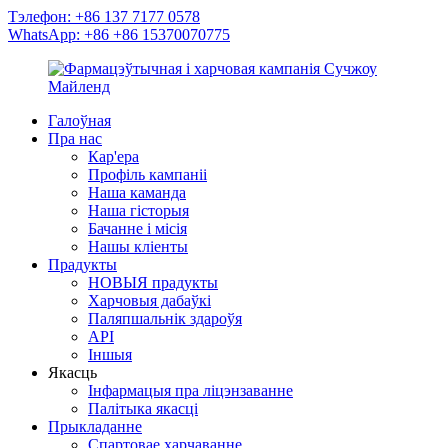
Тэлефон: +86 137 7177 0578
WhatsApp: +86 +86 15370070775
Галоўная
Пра нас
Кар'ера
Профіль кампаніі
Наша каманда
Наша гісторыя
Бачанне і місія
Нашы кліенты
Прадукты
НОВЫЯ прадукты
Харчовыя дабаўкі
Паляпшальнік здароўя
API
Іншыя
Якасць
Інфармацыя пра ліцэнзаванне
Палітыка якасці
Прыкладанне
Спартовае харчаванне