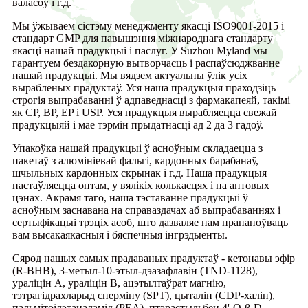
валасоў і г.д.
Мы ўжываем сістэму менеджменту якасці ISO9001-2015 і
стандарт GMP для павышэння міжнароднага стандарту
якасці нашай прадукцыі і паслуг. У Suzhou Myland мы
гарантуем бездакорную вытворчасць і распаўсюджванне
нашай прадукцыі. Мы вядзем актуальны ўлік усіх
вырабленых прадуктаў. Уся наша прадукцыя праходзіць
строгія выпрабаванні ў адпаведнасці з фармакапеяй, такімі
як CP, BP, EP і USP. Уся прадукцыя вырабляецца свежай
прадукцыяй і мае тэрмін прыдатнасці ад 2 да 3 гадоў.
Упакоўка нашай прадукцыі ў асноўным складаецца з
пакетаў з алюмініевай фальгі, кардонных барабанаў,
шчыльных кардонных скрынак і г.д. Наша прадукцыя
пастаўляецца оптам, у вялікіх колькасцях і па аптовых
цэнах. Акрамя таго, наша тэставанне прадукцыі ў
асноўным заснавана на справаздачах аб выпрабаваннях і
сертыфікацыі трэціх асоб, што дазваляе нам прапаноўваць
вам высакаякасныя і бяспечныя інгрэдыенты.
Сярод нашых самых прадаваных прадуктаў - кетонавы эфір
(R-BHB), 3-метыл-10-этыл-дэазафлавін (TND-1128),
ураліцін А, ураліцін B, ацэтылтаўрат магнію,
тэтрагідрахларыд сперміну (SPT), цыталін (CDP-халін),
пальмітоілэтаналамід (PEA), птэрастыльбен 4'-O-β-D-