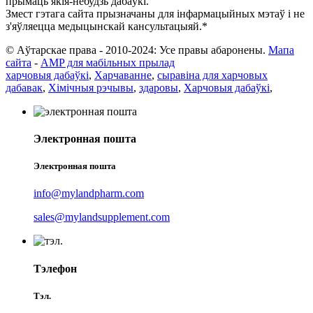
прымаць якія-небудзь дабаўкі.
Змест гэтага сайта прызначаны для інфармацыйных мэтаў і не
з'яўляецца медыцынскай кансультацыяй.*
© Аўтарскае права - 2010-2024: Усе правы абаронены.
Мапа
сайта
-
AMP для мабільных прылад
харчовыя дабаўкі
,
Харчаванне
,
сыравіна для харчовых
дабавак
,
Хімічныя рэчывы
,
здаровы
,
Харчовыя дабаўкі
,
Электронная пошта
Электронная пошта
info@mylandpharm.com
sales@mylandsupplement.com
Тэлефон
Тэл.