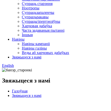
Супраць старэння
Ноотропы
Супрацьзапаленчы
Супрацьракавы
Супрацьгіпертэнзіўны
Харчовая дабаўка
Часта задаваныя пытанні
Іншыя
Навіны
Навіны кампаніі
Навіны галіны
Веды аб харчовых дабаўках
Звяжыцеся з намі
English
Звяжыцеся з намі
Галоўная
Звяжыцеся з намі