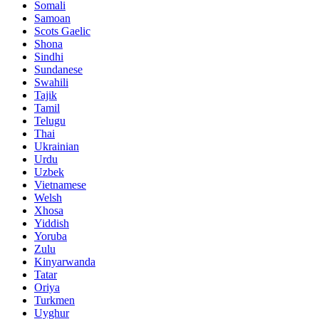
Somali
Samoan
Scots Gaelic
Shona
Sindhi
Sundanese
Swahili
Tajik
Tamil
Telugu
Thai
Ukrainian
Urdu
Uzbek
Vietnamese
Welsh
Xhosa
Yiddish
Yoruba
Zulu
Kinyarwanda
Tatar
Oriya
Turkmen
Uyghur