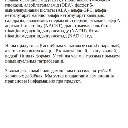
глюказід, алеойлетаналамід (OEA), фасфат 5-
аміналевулінавай кіслаты (ALA), альфа-GPC, альфа-
кетоглутарат магнію, альфа-кетоглутарат кальцыю,
салідразід, эвадыямін, спермідзін, спермін, этылавы эфір N-
ацэтыл-L-цыстэіну (NACET), дынатрыевая соль бэта-
нікацінамідадэніндынуклеатыду (NADH), бэта-
нікацінамідадэніндынуклеатыд (NAD+) і г.д.
Наша прадукцыя ў асноўным у выглядзе сыпкіх парашкоў,
але таксама выпускаецца ў крышталічнай, грануляванай,
вадкай і іншых формах. У той жа час мы таксама прымаем
індывідуальныя патрабаванні.
Звяжыцеся з намі і паведаміце нам пра свае патрэбы ў
харчовых дабаўках. Мы хутка прадаставім вам апошнія
прапановы і інфармацыю пра прадукт.