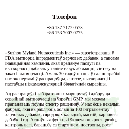
Тэлефон
+86 137 7177 0578
+86 153 7007 0775
«Suzhou Myland Nutraceuticals Inc.» — зарэгістраваны ў
FDA вытворца інгрэдыентаў харчовых дабавак, а таксама
інавацыйная кампанія, якая прапануе паслугі па
вытворчасці дабавак у галіне навук аб жыцці, сінтэзу на
заказ і вытворчасці. Амаль 30 гадоў працы ў галіне зрабілі
нас экспертамі ў распрацоўцы, сінтэзе, вытворчасці і
пастаўцы нізкамалекулярнай біялагічнай сыравіны.
Ад распрацоўкі лабараторных маршрутаў і адбору да
серыйнай вытворчасці на ўзроўні GMP, мы можам
прапанаваць поўны спектр рашэнняў. У нас ёсць некалькі
фабрык, якія вырабляюць больш за 100 інгрэдыентаў
харчовых дабавак, сярод якіх кальцый, магній, харчовыя
дабаўкі і г.д. Асноўныя функцыі ўключаюць рост цягліц,
кантроль вагі, барацьбу са старэннем, ноатропы, рост