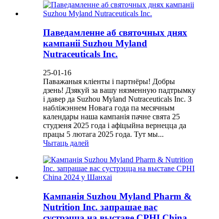
Паведамленне аб святочных днях
кампаніі Suzhou Myland
Nutraceuticals Inc.
25-01-16
Паважаныя кліенты і партнёры! Добры
дзень! Дзякуй за вашу нязменную падтрымку
і давер да Suzhou Myland Nutraceuticals Inc. З
набліжэннем Новага года па месячным
календары наша кампанія пачне свята 25
студзеня 2025 года і афіцыйна вернецца да
працы 5 лютага 2025 года. Тут мы...
Чытаць далей
Кампанія Suzhou Myland Pharm &
Nutrition Inc. запрашае вас
сустрэцца на выставе CPHI China