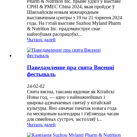
Pharm & Nutrition Inc. прыме ўдзел у выставе
CPHI & PMEC China 2024, якая пройдзе ў
Шанхайскім новым міжнародным
выставачным цэнтры з 19 па 21 чэрвеня 2024
года. На гэтай выставе Suzhou Myland Pharm
& Nutrition Inc. прадэманструе свае
найноўшыя распрацоўкі...
Чытаць далей
Паведамленне пра свята Вясенні
фестываль
24-02-02
Свята вясны, таксама вядомае як Кітайскі
Новы год, — адно з найважнейшых і
шырока адзначаемых святаў у кітайскай
культуры. Яно азначае пачатак новага года
па месяцовым календары і з'яўляецца часам
для сямейных сустрэч, застолляў і...
Чытаць далей