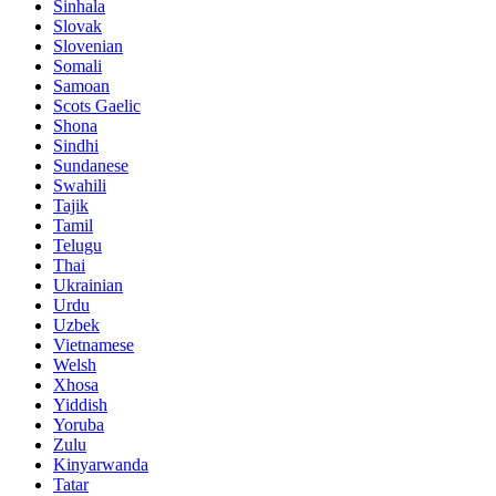
Sinhala
Slovak
Slovenian
Somali
Samoan
Scots Gaelic
Shona
Sindhi
Sundanese
Swahili
Tajik
Tamil
Telugu
Thai
Ukrainian
Urdu
Uzbek
Vietnamese
Welsh
Xhosa
Yiddish
Yoruba
Zulu
Kinyarwanda
Tatar