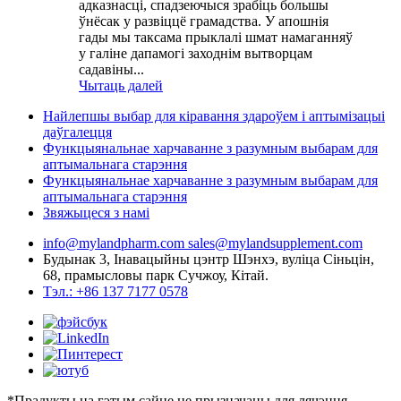
адказнасці, спадзеючыся зрабіць большы
ўнёсак у развіццё грамадства. У апошнія
гады мы таксама прыклалі шмат намаганняў
у галіне дапамогі заходнім вытворцам
садавіны...
Чытаць далей
Найлепшы выбар для кіравання здароўем і аптымізацыі
даўгалецця
Функцыянальнае харчаванне з разумным выбарам для
аптымальнага старэння
Функцыянальнае харчаванне з разумным выбарам для
аптымальнага старэння
Звяжыцеся з намі
info@mylandpharm.com
sales@mylandsupplement.com
Будынак 3, Інавацыйны цэнтр Шэнхэ, вуліца Сіньцін,
68, прамысловы парк Сучжоу, Кітай.
Тэл.: +86 137 7177 0578
*Прадукты на гэтым сайце не прызначаны для лячэння,