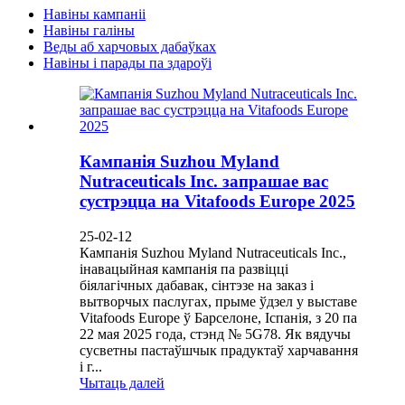
Навіны кампаніі
Навіны галіны
Веды аб харчовых дабаўках
Навіны і парады па здароўі
Кампанія Suzhou Myland
Nutraceuticals Inc. запрашае вас
сустрэцца на Vitafoods Europe 2025
25-02-12
Кампанія Suzhou Myland Nutraceuticals Inc.,
інавацыйная кампанія па развіцці
біялагічных дабавак, сінтэзе на заказ і
вытворчых паслугах, прыме ўдзел у выставе
Vitafoods Europe ў Барселоне, Іспанія, з 20 па
22 мая 2025 года, стэнд № 5G78. Як вядучы
сусветны пастаўшчык прадуктаў харчавання
і г...
Чытаць далей