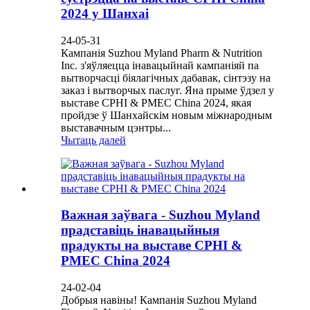
2024 у Шанхаі
24-05-31
Кампанія Suzhou Myland Pharm & Nutrition
Inc. з'яўляецца інавацыйнай кампаніяй па
вытворчасці біялагічных дабавак, сінтэзу на
заказ і вытворчых паслуг. Яна прыме ўдзел у
выставе CPHI & PMEC China 2024, якая
пройдзе ў Шанхайскім новым міжнародным
выставачным цэнтры...
Чытаць далей
Важная заўвага - Suzhou Myland
прадставіць інавацыйныя
прадукты на выставе CPHI &
PMEC China 2024
24-02-04
Добрыя навіны! Кампанія Suzhou Myland