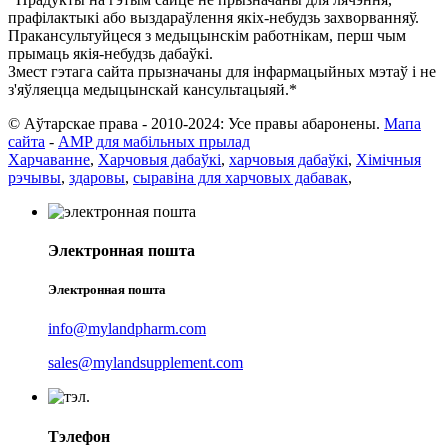
прафілактыкі або выздараўлення якіх-небудзь захворванняў.
Пракансультуйцеся з медыцынскім работнікам, перш чым
прымаць якія-небудзь дабаўкі.
Змест гэтага сайта прызначаны для інфармацыйных мэтаў і не
з'яўляецца медыцынскай кансультацыяй.*
© Аўтарскае права - 2010-2024: Усе правы абаронены.
Мапа
сайта
-
AMP для мабільных прылад
Харчаванне
,
Харчовыя дабаўкі
,
харчовыя дабаўкі
,
Хімічныя
рэчывы
,
здаровы
,
сыравіна для харчовых дабавак
,
Электронная пошта
Электронная пошта
info@mylandpharm.com
sales@mylandsupplement.com
Тэлефон