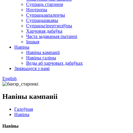
Супраць старэння
Ноотропы
Супрацьзапаленчы
Супрацьракавы
Супрацьгіпертэнзіўны
Харчовая дабаўка
Часта задаваныя пытанні
Іншыя
Навіны
Навіны кампаніі
Навіны галіны
Веды аб харчовых дабаўках
Звяжыцеся з намі
English
Навіны кампаніі
Галоўная
Навіны
Навіны