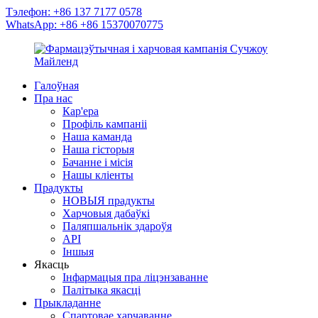
Тэлефон: +86 137 7177 0578
WhatsApp: +86 +86 15370070775
Галоўная
Пра нас
Кар'ера
Профіль кампаніі
Наша каманда
Наша гісторыя
Бачанне і місія
Нашы кліенты
Прадукты
НОВЫЯ прадукты
Харчовыя дабаўкі
Паляпшальнік здароўя
API
Іншыя
Якасць
Інфармацыя пра ліцэнзаванне
Палітыка якасці
Прыкладанне
Спартовае харчаванне