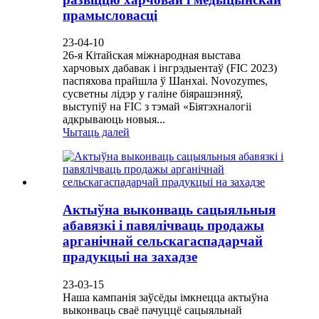
прамысловасці
23-04-10
26-я Кітайская міжнародная выстава
харчовых дабавак і інгрэдыентаў (FIC 2023)
паспяхова прайшла ў Шанхаі. Novozymes,
сусветны лідэр у галіне біярашэнняў,
выступіў на FIC з тэмай «Біятэхналогіі
адкрываюць новыя...
Чытаць далей
Актыўна выконваць сацыяльныя
абавязкі і павялічваць продажы
арганічнай сельскагаспадарчай
прадукцыі на захадзе
23-03-15
Наша кампанія заўсёды імкнецца актыўна
выконваць сваё пачуццё сацыяльнай