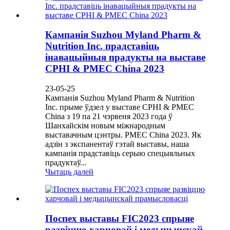
Кампанія Suzhou Myland Pharm &
Nutrition Inc. прадставіць
інавацыйныя прадукты на выставе
CPHI & PMEC China 2023
23-05-25
Кампанія Suzhou Myland Pharm & Nutrition
Inc. прыме ўдзел у выставе CPHI & PMEC
China з 19 па 21 чэрвеня 2023 года ў
Шанхайскім новым міжнародным
выставачным цэнтры. PMEC China 2023. Як
адзін з экспанентаў гэтай выставы, наша
кампанія прадставіць серыю спецыяльных
прадуктаў...
Чытаць далей
Поспех выставы FIC2023 спрыяе
развіццю харчовай і медыцынскай