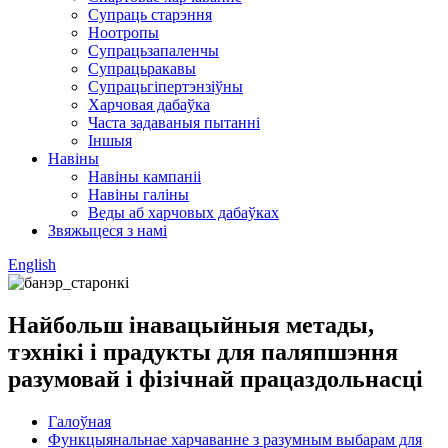
Супраць старэння
Ноотропы
Супрацьзапаленчы
Супрацьракавы
Супрацьгіпертэнзіўны
Харчовая дабаўка
Часта задаваныя пытанні
Іншыя
Навіны
Навіны кампаніі
Навіны галіны
Веды аб харчовых дабаўках
Звяжыцеся з намі
English
Найбольш інавацыйныя метады,
тэхнікі і прадукты для паляпшэння
разумовай і фізічнай працаздольнасці
Галоўная
Функцыянальнае харчаванне з разумным выбарам для