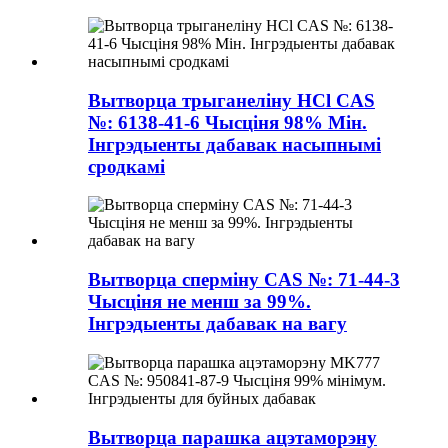
Вытворца трыганеліну HCl CAS
№: 6138-41-6 Чысціня 98% Мін.
Інгрэдыенты дабавак насыпнымі
сродкамі
Вытворца сперміну CAS №: 71-44-3
Чысціня не менш за 99%.
Інгрэдыенты дабавак на вагу
Вытворца парашка ацэтаморэну