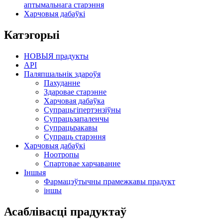
аптымальнага старэння
Харчовыя дабаўкі
Катэгорыі
НОВЫЯ прадукты
API
Паляпшальнік здароўя
Пахуданне
Здаровае старэнне
Харчовая дабаўка
Супрацьгіпертэнзіўны
Супрацьзапаленчы
Супрацьракавы
Супраць старэння
Харчовыя дабаўкі
Ноотропы
Спартовае харчаванне
Іншыя
Фармацэўтычны прамежкавы прадукт
іншы
Асаблівасці прадуктаў