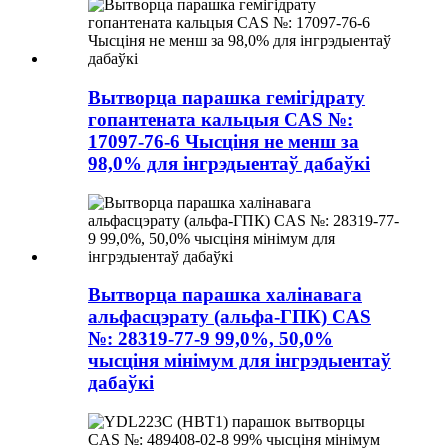
Вытворца парашка гемігідрату
гопантената кальцыя CAS №:
17097-76-6 Чысціня не менш за
98,0% для інгрэдыентаў дабаўкі
Вытворца парашка халінавага
альфасцэрату (альфа-ГПК) CAS
№: 28319-77-9 99,0%, 50,0%
чысціня мінімум для інгрэдыентаў
дабаўкі