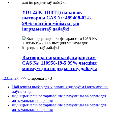
YDL223C (HBT1) парашок
вытворцы CAS №: 489408-02-8
99% чысціня мінімум для
інгрэдыентаў дабаўкі
Вытворца парашка фасарацэтам
CAS №: 110958-19-5 99% чысціня
мінімум для інгрэдыентаў дабаўкі
1
2
3
Далей >
>>
Старонка 1 / 3
Найлепшы выбар для кіравання здароўем і аптымізацыі
даўгалецця
Функцыянальнае харчаванне з разумным выбарам для
аптымальнага старэння
Функцыянальнае харчаванне з разумным выбарам для
аптымальнага старэння