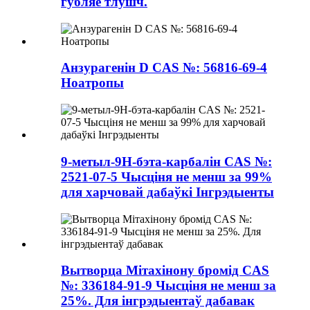
губляе тлушч.
Анзурагенін D CAS №: 56816-69-4
Ноатропы
9-метыл-9H-бэта-карбалін CAS №:
2521-07-5 Чысціня не менш за 99%
для харчовай дабаўкі Інгрэдыенты
Вытворца Мітахінону бромід CAS
№: 336184-91-9 Чысціня не менш за
25%. Для інгрэдыентаў дабавак