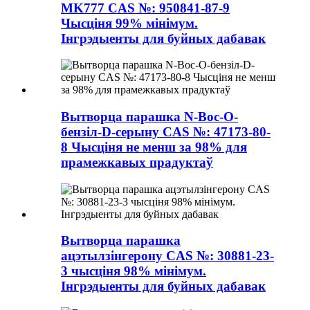
MK777 CAS №: 950841-87-9
Чысціня 99% мінімум.
Інгрэдыенты для буйных дабавак
Вытворца парашка N-Boc-O-
бензіл-D-серыну CAS №: 47173-80-
8 Чысціня не менш за 98% для
прамежкавых прадуктаў
Вытворца парашка
ацэтылзінгерону CAS №: 30881-23-
3 чысціня 98% мінімум.
Інгрэдыенты для буйных дабавак