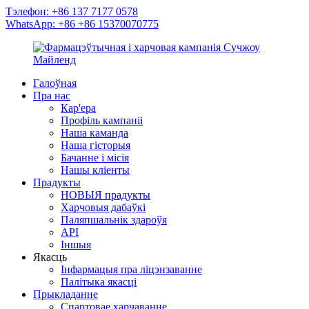
Тэлефон: +86 137 7177 0578
WhatsApp: +86 +86 15370070775
Галоўная
Пра нас
Кар'ера
Профіль кампаніі
Наша каманда
Наша гісторыя
Бачанне і місія
Нашы кліенты
Прадукты
НОВЫЯ прадукты
Харчовыя дабаўкі
Паляпшальнік здароўя
API
Іншыя
Якасць
Інфармацыя пра ліцэнзаванне
Палітыка якасці
Прыкладанне
Спартовае харчаванне