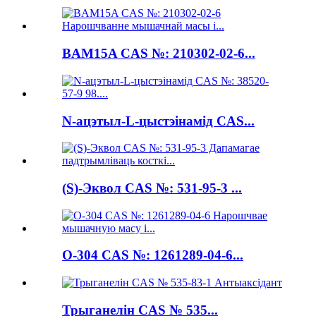
BAM15A CAS №: 210302-02-6...
N-ацэтыл-L-цыстэінамід CAS...
(S)-Эквол CAS №: 531-95-3 ...
O-304 CAS №: 1261289-04-6...
Трыганелін CAS № 535...