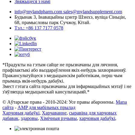
Звяжыцеся з намі
info@mylandpharm.com
sales@mylandsupplement.com
Будынак 3, Інавацыйны цэнтр Шэнхэ, вуліца Сіньцін,
68, прамысловы парк Сучжоу, Кітай.
Тэл.: +86 137 7177 0578
*Прадукты на гэтым сайце не прызначаны для лячэння,
прафілактыкі або выздараўлення якіх-небудзь захворванняў.
Пракансультуйцеся з медыцынскім работнікам, перш чым
прымаць якія-небудзь дабаўкі.
Змест гэтага сайта прызначаны для інфармацыйных мэтаў і не
з'яўляецца медыцынскай кансультацыяй.*
© Аўтарскае права - 2010-2024: Усе правы абаронены.
Мапа
сайта
-
AMP для мабільных прылад
Харчовыя дабаўкі
,
Харчаванне
,
сыравіна для харчовых
дабавак
,
здаровы
,
Хімічныя рэчывы
,
харчовыя дабаўкі
,