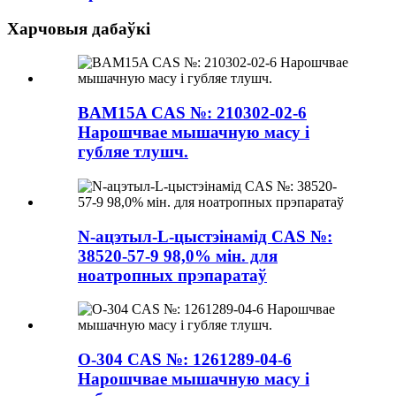
Харчовыя дабаўкі
BAM15A CAS №: 210302-02-6
Нарошчвае мышачную масу і
губляе тлушч.
N-ацэтыл-L-цыстэінамід CAS №:
38520-57-9 98,0% мін. для
ноатропных прэпаратаў
O-304 CAS №: 1261289-04-6
Нарошчвае мышачную масу і