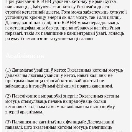
Пры ўжыванні R-BHB узровень кетонаў у крыві хутка
павышаецца, імітуючы стан кетозу без неабходнасці
строгай кетагеннай дыеты. Гэта можа забяспечыць хуткую і
ўстойлівую крыніцу энергіі як для мозгу, так і для цягліц.
Даследаванні паказалі, што R-BHB можа пераадольваць
гематаэнцэфалічны бар'ер, прапаноўваючы кагнітыўныя
перавагі, такія як паляпшэнне канцэнтрацыі ўвагі, яснасць
розуму і памяншэнне затуманенасці галавы.
Асаблівасць
(1) Дапамагае ўвайсці ў кетоз: Экзагенныя кетоны могуць
дапамагчы людзям увайсці ў кетоз, нават калі яны не
прытрымліваюцца строгай кетонавай дыеты і не
займаюцца інтэнсіўнымі фізічнымі практыкаваннямі.
(2) Павелічэнне выпрацоўкі энергіі: Экзагенныя кетоны
могуць стымуляваць печань выпрацоўваць больш
кетонавых тэл, тым самым павялічваючы выпрацоўку
энергіі арганізмам.
(3) Паляпшэнне кагнітыўных функцый: Даследаванні
паказалі, што экзагенныя кетоны могуць палепшыць