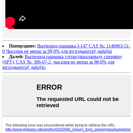
Папярэдняе:
Вытворца парашка J-147 CAS №: 1146963-51-
0 Чысціня не менш за 99,0% для інгрэдыентаў дабаўкі
Далей:
Вытворца парашка тэтрагідрахларыду сперміну
(SPT), CAS №: 306-67-2, чысціня не менш за 98,0% для
інгрэдыентаў дабаўкі