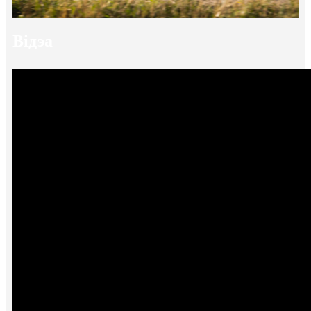
Відэа