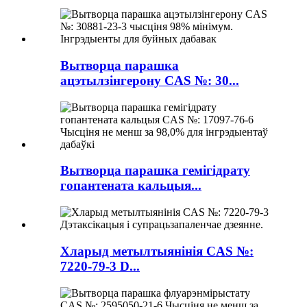
Вытворца парашка
ацэтылзінгерону CAS №: 30...
Вытворца парашка гемігідрату
гопантената кальцыя...
Хларыд метылтыянінія CAS №:
7220-79-3 D...