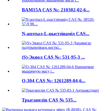
BAM15A CAS №: 210302-02-6...
N-ацэтыл-L-цыстэінамід CAS...
(S)-Эквол CAS №: 531-95-3 ...
O-304 CAS №: 1261289-04-6...
Трыганелін CAS № 535...