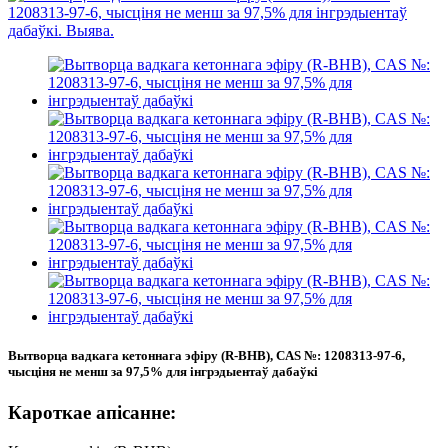
Вытворца вадкага кетоннага эфіру (R-BHB), CAS №: 1208313-97-6,
чысціня не менш за 97,5% для інгрэдыентаў дабаўкі
Кароткае апісанне: