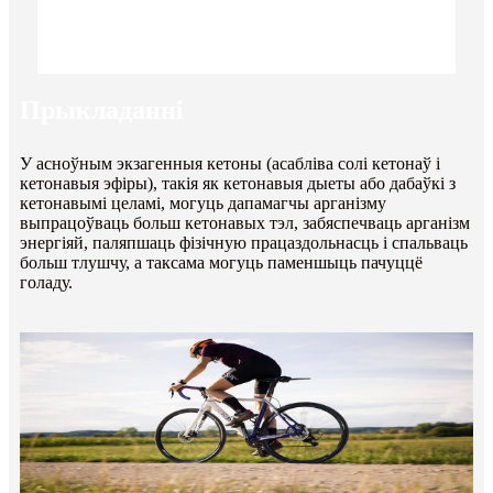
Прыкладанні
У асноўным экзагенныя кетоны (асабліва солі кетонаў і
кетонавыя эфіры), такія як кетонавыя дыеты або дабаўкі з
кетонавымі целамі, могуць дапамагчы арганізму
выпрацоўваць больш кетонавых тэл, забяспечваць арганізм
энергіяй, паляпшаць фізічную працаздольнасць і спальваць
больш тлушчу, а таксама могуць паменшыць пачуццё
голаду.