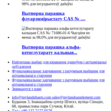
Вытворца парашка
флуарэнмірыстату CAS № ....
Вытворца парашка альфа-
кетоглутарату кальцыя...
Найлепшы выбар для кіравання здароўем і аптымізацыі
даўгалецця
Функцыянальнае харчаванне з разумным выбарам для
аптымальнага старэння
Функцыянальнае харчаванне з разумным выбарам для
аптымальнага старэння
Звяжыцеся з намі
info@mylandpharm.com
sales@mylandsupplement.com
Будынак 3, Інавацыйны цэнтр Шэнхэ, вуліца Сіньцін,
68, прамысловы парк Сучжоу, Кітай.
Тэл.: +86 137 7177 0578