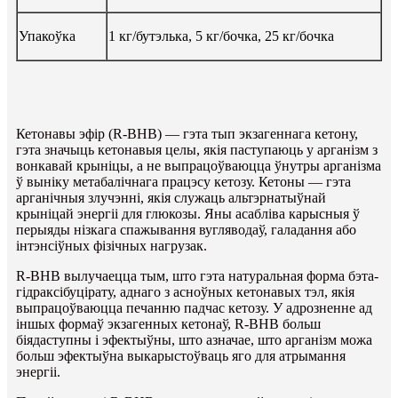
Упакоўка
1 кг/бутэлька, 5 кг/бочка, 25 кг/бочка
Асаблівасць
Кетонавы эфір (R-BHB) — гэта тып экзагеннага кетону,
гэта значыць кетонавыя целы, якія паступаюць у арганізм з
вонкавай крыніцы, а не выпрацоўваюцца ўнутры арганізма
ў выніку метабалічнага працэсу кетозу. Кетоны — гэта
арганічныя злучэнні, якія служаць альтэрнатыўнай
крыніцай энергіі для глюкозы. Яны асабліва карысныя ў
перыяды нізкага спажывання вугляводаў, галадання або
інтэнсіўных фізічных нагрузак.
R-BHB вылучаецца тым, што гэта натуральная форма бэта-
гідраксібуцірату, аднаго з асноўных кетонавых тэл, якія
выпрацоўваюцца печанню падчас кетозу. У адрозненне ад
іншых формаў экзагенных кетонаў, R-BHB больш
біядаступны і эфектыўны, што азначае, што арганізм можа
больш эфектыўна выкарыстоўваць яго для атрымання
энергіі.