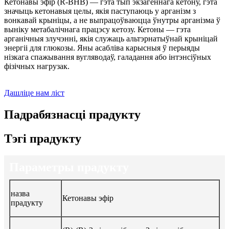
Кетонавы эфір (R-BHB) — гэта тып экзагеннага кетону, гэта
значыць кетонавыя целы, якія паступаюць у арганізм з
вонкавай крыніцы, а не выпрацоўваюцца ўнутры арганізма ў
выніку метабалічнага працэсу кетозу. Кетоны — гэта
арганічныя злучэнні, якія служаць альтэрнатыўнай крыніцай
энергіі для глюкозы. Яны асабліва карысныя ў перыяды
нізкага спажывання вугляводаў, галадання або інтэнсіўных
фізічных нагрузак.
Дашліце нам ліст
Падрабязнасці прадукту
Тэгі прадукту
Параметры прадукту
назва
Кетонавы эфір
прадукту