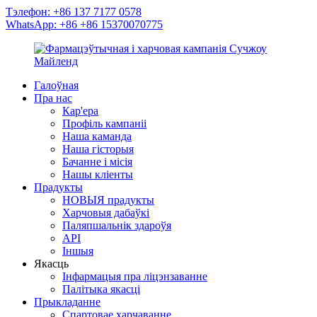
Тэлефон: +86 137 7177 0578
WhatsApp: +86 +86 15370070775
Галоўная
Пра нас
Кар'ера
Профіль кампаніі
Наша каманда
Наша гісторыя
Бачанне і місія
Нашы кліенты
Прадукты
НОВЫЯ прадукты
Харчовыя дабаўкі
Паляпшальнік здароўя
API
Іншыя
Якасць
Інфармацыя пра ліцэнзаванне
Палітыка якасці
Прыкладанне
Спартовае харчаванне