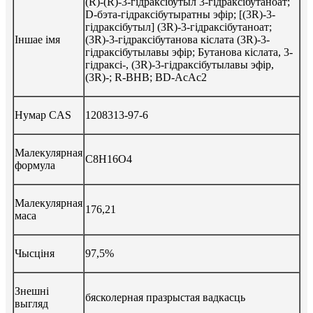
(R)-(R)-3-гідраксібутыл 3-гідраксібутаноат;
D-бэта-гідраксібутыратны эфір; [(3R)-3-
гідраксібутыл] (3R)-3-гідраксібутаноат;
Іншае імя
(3R)-3-гідраксібутанова кіслата (3R)-3-
гідраксібутылавы эфір; Бутанова кіслата, 3-
гідраксі-, (3R)-3-гідраксібутылавы эфір,
(3R)-; R-BHB; BD-AcAc2
Нумар CAS
1208313-97-6
Малекулярная
C8H16O4
формула
Малекулярная
176,21
маса
Чысціня
97,5%
Знешні
бясколерная празрыстая вадкасць
выгляд