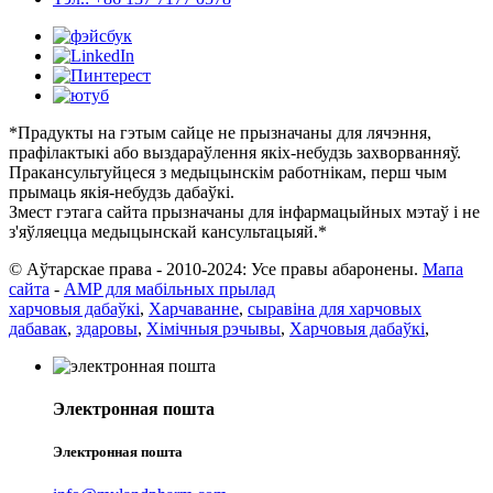
*Прадукты на гэтым сайце не прызначаны для лячэння,
прафілактыкі або выздараўлення якіх-небудзь захворванняў.
Пракансультуйцеся з медыцынскім работнікам, перш чым
прымаць якія-небудзь дабаўкі.
Змест гэтага сайта прызначаны для інфармацыйных мэтаў і не
з'яўляецца медыцынскай кансультацыяй.*
© Аўтарскае права - 2010-2024: Усе правы абаронены.
Мапа
сайта
-
AMP для мабільных прылад
харчовыя дабаўкі
,
Харчаванне
,
сыравіна для харчовых
дабавак
,
здаровы
,
Хімічныя рэчывы
,
Харчовыя дабаўкі
,
Электронная пошта
Электронная пошта