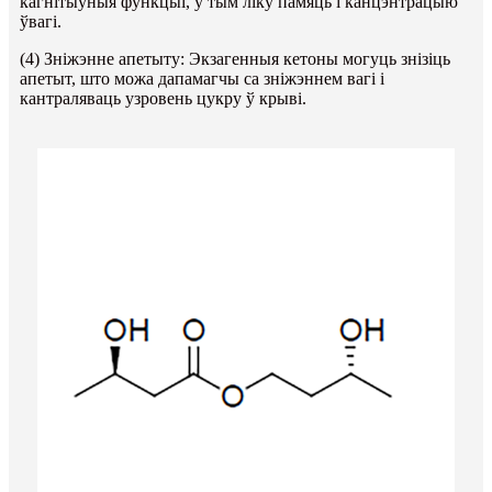
кагнітыўныя функцыі, у тым ліку памяць і канцэнтрацыю
ўвагі.
(4) Зніжэнне апетыту: Экзагенныя кетоны могуць знізіць
апетыт, што можа дапамагчы са зніжэннем вагі і
кантраляваць узровень цукру ў крыві.