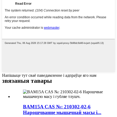
Напішыце тут сваё паведамленне і адпраўце яго нам
звязаныя тавары
BAM15A CAS №: 210302-02-6
Нарошчванне мышачнай масы і...