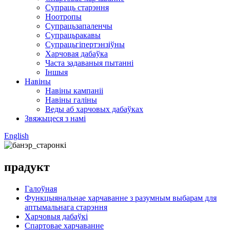
Супраць старэння
Ноотропы
Супрацьзапаленчы
Супрацьракавы
Супрацьгіпертэнзіўны
Харчовая дабаўка
Часта задаваныя пытанні
Іншыя
Навіны
Навіны кампаніі
Навіны галіны
Веды аб харчовых дабаўках
Звяжыцеся з намі
English
прадукт
Галоўная
Функцыянальнае харчаванне з разумным выбарам для
аптымальнага старэння
Харчовыя дабаўкі
Спартовае харчаванне