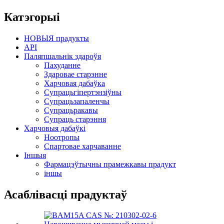
Катэгорыі
НОВЫЯ прадукты
API
Паляпшальнік здароўя
Пахуданне
Здаровае старэнне
Харчовая дабаўка
Супрацьгіпертэнзіўны
Супрацьзапаленчы
Супрацьракавы
Супраць старэння
Харчовыя дабаўкі
Ноотропы
Спартовае харчаванне
Іншыя
Фармацэўтычны прамежкавы прадукт
іншы
Асаблівасці прадуктаў